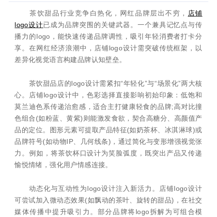
茶饮甜品行业竞争白热化，网红品牌层出不穷，
店铺
logo设计
已成为品牌突围的关键武器。一个兼具记忆点与传
播力的logo，能快速传递品牌调性，吸引年轻消费者打卡分
享。在网红经济浪潮中，店铺logo设计需突破传统框架，以
差异化视觉语言构建品牌认知壁垒。
茶饮甜品店的logo设计需紧扣“年轻化”与“场景化”两大核
心。店铺logo设计中，色彩选择直接影响初始印象：低饱和
莫兰迪色系传递治愈感，适合主打健康轻食的品牌;高对比撞
色组合(如粉蓝、黄紫)则能激发食欲，契合高糖分、高颜值产
品的定位。图形元素可提取产品特征(如奶茶杯、冰淇淋球)或
品牌符号(如动物IP、几何线条)，通过简化与变形增强视觉张
力。例如，将茶饮杯口设计为笑脸弧度，既突出产品又传递
愉悦情绪，强化用户情感连接。
动态化与互动性为logo设计注入新活力。店铺logo设计
可尝试加入微动态效果(如飘动的茶叶、旋转的甜品)，在社交
媒体传播中提升吸引力。部分品牌将logo拆解为可组合模