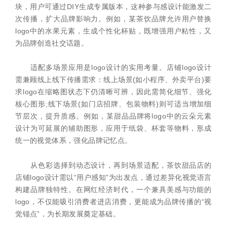
块，用户可通过DIY生成专属版本，这种参与感设计能激发二
次传播，扩大品牌影响力。例如，某茶饮品牌允许用户替换
logo中的水果元素，生成个性化杯贴，既增强用户粘性，又
为品牌创造社交话题。
适配多场景应用是logo设计的实用考量。店铺logo设计
需兼顾线上线下传播需求：线上场景(如小程序、外卖平台)要
求logo在缩略图状态下仍清晰可辨，因此需简化细节、强化
核心图形;线下场景(如门店招牌、包装物料)则可适当增加细
节层次，提升质感。例如，某甜品品牌将logo中的云朵元素
设计为可延展的辅助图形，应用于纸袋、杯套等物料，形成
统一的视觉体系，强化品牌记忆点。
从色彩选择到动态设计，再到场景适配，茶饮甜品店的
店铺logo设计需以“用户感知”为出发点，通过差异化视觉语言
构建品牌独特性。在网红经济时代，一个兼具美感与功能的
logo，不仅能吸引消费者进店消费，更能成为品牌传播的“视
觉锚点”，为长期发展奠定基础。