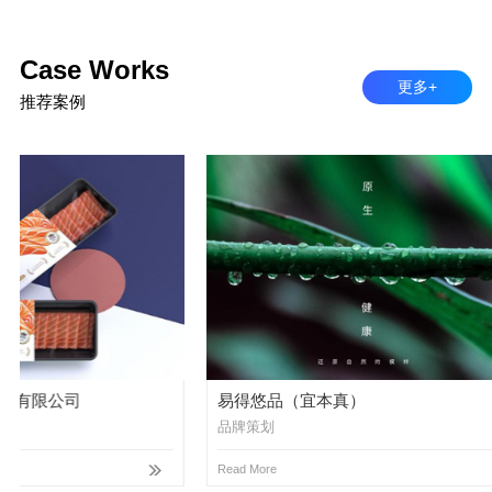
Case Works
更多+
推荐案例
易得悠品（宜本真）
易图令科技
品牌策划
品牌视觉设计
Read More
Read More